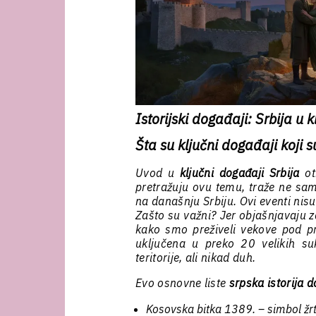
Istorijski događaji: Srbija u
Šta su ključni događaji koji s
Uvod u
ključni događaji Srbija
ot
pretražuju ovu temu, traže ne sam
na današnju Srbiju. Ovi eventi nis
Zašto su važni? Jer objašnjavaju z
kako smo preživeli vekove pod pri
uključena u preko 20 velikih su
teritorije, ali nikad duh.
Evo osnovne liste
srpska istorija d
Kosovska bitka 1389. – simbol žrt