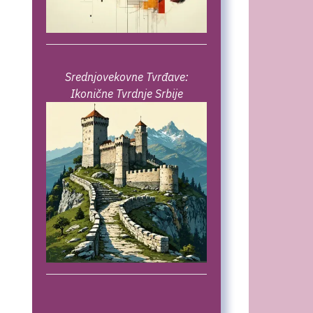
Srednjovekovne Tvrđave:
Ikonične Tvrdnje Srbije