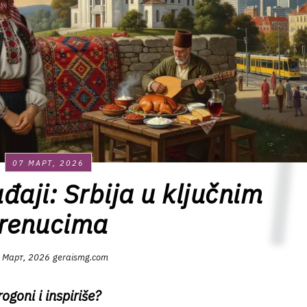
07 МАРТ, 2026
ađaji: Srbija u ključnim
trenucima
 Март, 2026
geraismg.com
ogoni i inspiriše?