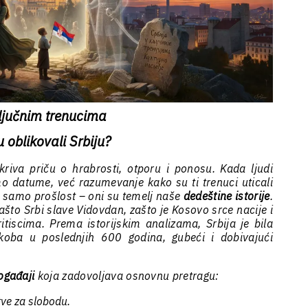
 ključnim trenucima
u oblikovali Srbiju?
kriva priču o hrabrosti, otporu i ponosu. Kada ljudi
o datume, već razumevanje kako su ti trenuci uticali
u samo prošlost – oni su temelj naše
dedeštine istorije
.
ašto Srbi slave Vidovdan, zašto je Kosovo srce nacije i
tiscima. Prema istorijskim analizama, Srbija je bila
koba u poslednjih 600 godina, gubeći i dobivajući
ogađaji
koja zadovoljava osnovnu pretragu:
ve za slobodu.