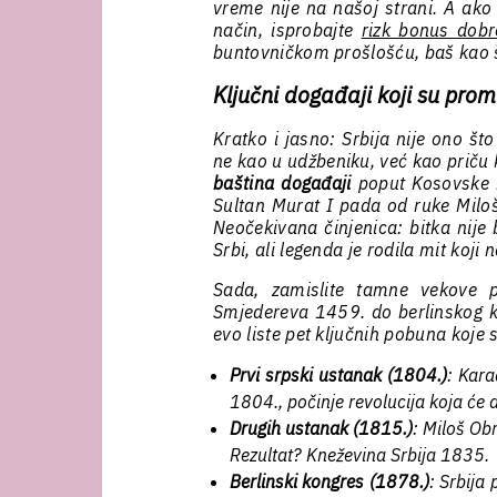
vreme nije na našoj strani. A ako
način, isprobajte
rizk bonus dobr
buntovničkom prošlošću, baš kao št
Ključni događaji koji su prom
Kratko i jasno: Srbija nije ono što
ne kao u udžbeniku, već kao priču k
baština događaji
poput Kosovske b
Sultan Murat I pada od ruke Miloš
Neočekivana činjenica: bitka nije 
Srbi, ali legenda je rodila mit koji
Sada, zamislite tamne vekove
Smjedereva 1459. do berlinskog kon
evo liste pet ključnih pobuna koje 
Prvi srpski ustanak (1804.)
: Kara
1804., počinje revolucija koja će 
Drugih ustanak (1815.)
: Miloš Ob
Rezultat? Kneževina Srbija 1835.
Berlinski kongres (1878.)
: Srbija