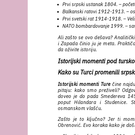
Prvi srpski ustanak 1804. – počet
Balkanski ratovi 1912-1913. – os
Prvi svetski rat 1914-1918. – Vel
NATO bombardovanje 1999. – savr
Ali zašto se ovo dešava? Analitičk
i Zapada činio ju je meta. Praktič
da oživite istoriju.
Istorijski momenti pod tursko
Kako su Turci promenili srps
Istorijski momenti Ture
čine najdu
pitaju: kako smo preživeli? Odgo
doveo je do pada Smedereva 1459.
poput Hilandara i Studenice. 
osmanskom vlašću.
Zašto je to ključno? Jer ti mom
Obrenović. Evo koraka kako je doš