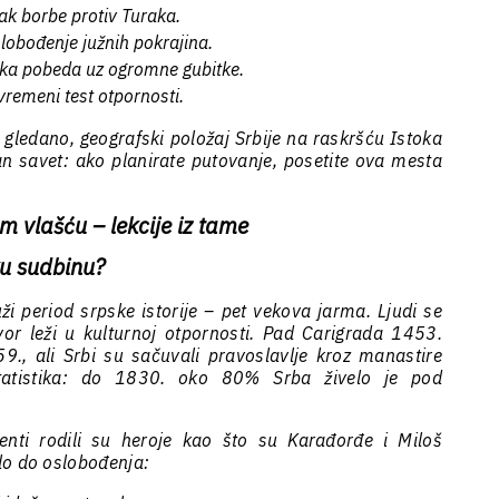
ak borbe protiv Turaka.
lobođenje južnih pokrajina.
ika pobeda uz ogromne gubitke.
emeni test otpornosti.
i gledano, geografski položaj Srbije na raskršću Istoka
an savet: ako planirate putovanje, posetite ova mesta
m vlašću – lekcije iz tame
ku sudbinu?
ži period srpske istorije – pet vekova jarma. Ljudi se
vor leži u kulturnoj otpornosti. Pad Carigrada 1453.
, ali Srbi su sačuvali pravoslavlje kroz manastire
Statistika: do 1830. oko 80% Srba živelo je pod
enti rodili su heroje kao što su Karađorđe i Miloš
lo do oslobođenja: