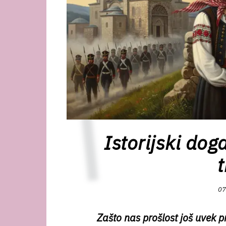
Istorijski dog
07
Zašto nas prošlost još uvek pr