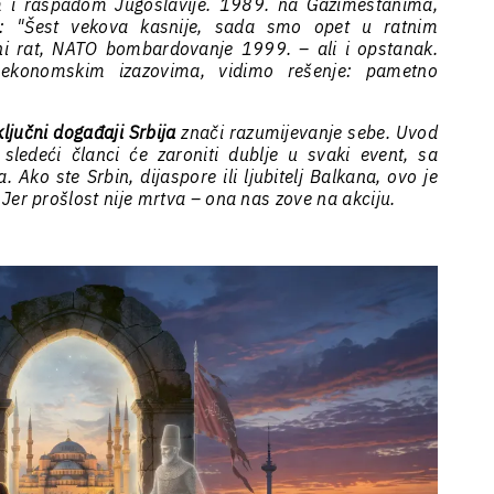
om i raspadom Jugoslavije. 1989. na Gazimestanima,
a: "Šest vekova kasnije, sada smo opet u ratnim
ni rat, NATO bombardovanje 1999. – ali i opstanak.
ekonomskim izazovima, vidimo rešenje: pametno
ključni događaji Srbija
znači razumijevanje sebe. Uvod
ledeći članci će zaroniti dublje u svaki event, sa
Ako ste Srbin, dijaspore ili ljubitelj Balkana, ovo je
Jer prošlost nije mrtva – ona nas zove na akciju.