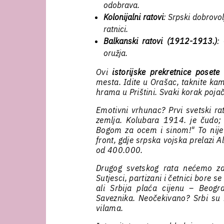
odobrava.
Kolonijalni ratovi
: Srpski dobrovo
ratnici.
Balkanski ratovi (1912-1913.)
:
oružja.
Ovi
istorijske prekretnice posete
mesta. Idite u Orašac, taknite kam
hrama u Prištini. Svaki korak pojač
Emotivni vrhunac? Prvi svetski ra
zemlja. Kolubara 1914. je čudo; 
Bogom za ocem i sinom!" To nije 
front, gdje srpska vojska prelazi A
od 400.000.
Drugog svetskog rata nećemo za
Sutjesci, partizani i četnici bore s
ali Srbija plaća cijenu – Beo
Saveznika. Neočekivano? Srbi su b
vilama.