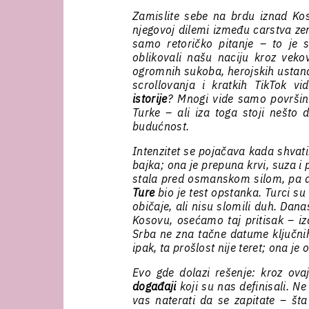
Zamislite sebe na brdu iznad Kos
njegovoj dilemi između carstva zem
samo retoričko pitanje – to je 
oblikovali našu naciju kroz veko
ogromnih sukoba, herojskih ustanak
scrollovanja i kratkih TikTok v
istorije
? Mnogi vide samo površinu
Turke – ali iza toga stoji nešto 
budućnost.
Intenzitet se pojačava kada shvatimo
bajka; ona je prepuna krvi, suza i
stala pred osmanskom silom, pa 
Ture
bio je test opstanka. Turci su
običaje, ali nisu slomili duh. Da
Kosovu, osećamo taj pritisak – i
Srba ne zna tačne datume ključni
ipak, ta prošlost nije teret; ona je
Evo gde dolazi rešenje: kroz ov
događaji
koji su nas definisali. N
vas naterati da se zapitate – š