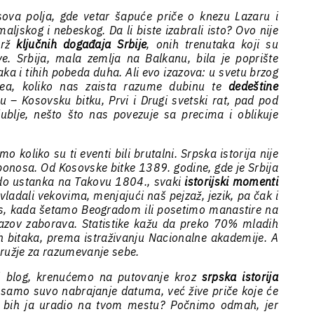
ova polja, gde vetar šapuće priče o knezu Lazaru i
aljskog i nebeskog. Da li biste izabrali isto? Ovo nije
srž
ključnih događaja Srbije
, onih trenutaka koji su
ve. Srbija, mala zemlja na Balkanu, bila je poprište
a i tihih pobeda duha. Ali evo izazova: u svetu brzog
idea, koliko nas zaista razume dubinu te
dedeštine
 – Kosovsku bitku, Prvi i Drugi svetski rat, pad pod
dublje, nešto što nas povezuje sa precima i oblikuje
 koliko su ti eventi bili brutalni. Srpska istorija nije
 ponosa. Od Kosovske bitke 1389. godine, gde je Srbija
do ustanka na Takovu 1804., svaki
istorijski momenti
 vladali vekovima, menjajući naš pejzaž, jezik, pa čak i
nas, kada šetamo Beogradom ili posetimo manastire na
zazov zaborava. Statistike kažu da preko 70% mladih
h bitaka, prema istraživanju Nacionalne akademije. A
 oružje za razumevanje sebe.
aj blog, krenućemo na putovanje kroz
srpska istorija
e samo suvo nabrajanje datuma, već žive priče koje će
ta bih ja uradio na tvom mestu? Počnimo odmah, jer