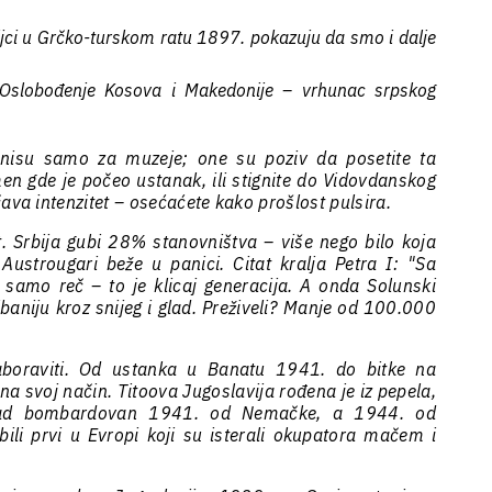
ljci u Grčko-turskom ratu 1897. pokazuju da smo i dalje
 Oslobođenje Kosova i Makedonije – vrhunac srpskog
nisu samo za muzeje; one su poziv da posetite ta
en gde je počeo ustanak, ili stignite do Vidovdanskog
ava intenzitet – osećaćete kako prošlost pulsira.
t. Srbija gubi 28% stanovništva – više nego bilo koja
Austrougari beže u panici. Citat kralja Petra I: "Sa
samo reč – to je klicaj generacija. A onda Solunski
lbaniju kroz snijeg i glad. Preživeli? Manje od 100.000
boraviti. Od ustanka u Banatu 1941. do bitke na
e na svoj način. Titoova Jugoslavija rođena je iz pepela,
grad bombardovan 1941. od Nemačke, a 1944. od
ili prvi u Evropi koji su isterali okupatora mačem i