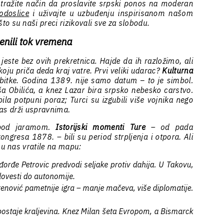
 tražite način da proslavite srpski ponos na moderan
odoslice
i uživajte u uzbuđenju inspirisanom našom
o su naši preci rizikovali sve za slobodu.
enili tok vremena
 jeste bez ovih prekretnica. Hajde da ih razložimo, ali
oju priča deda kraj vatre. Prvi veliki udarac?
Kulturna
itke. Godina 1389. nije samo datum – to je simbol.
a Obilića, a knez Lazar bira srpsko nebesko carstvo.
bila potpuni poraz; Turci su izgubili više vojnika nego
 nas drži uspravnima.
 pod jaramom.
Istorijski momenti Ture
– od pada
gresa 1878. – bili su period strpljenja i otpora. Ali
su nas vratile na mapu:
đorđe Petrovic predvodi seljake protiv dahija. U Takovu,
dovesti do autonomije.
renović pametnije igra – manje mačeva, više diplomatije.
 postaje kraljevina. Knez Milan šeta Evropom, a Bismarck