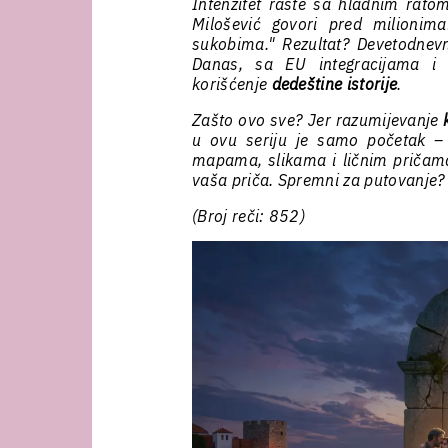
Intenzitet raste sa hladnim rat
Milošević govori pred milionim
sukobima." Rezultat? Devetodnev
Danas, sa EU integracijama i 
korišćenje
dedeštine istorije
.
Zašto ovo sve? Jer razumijevanje
u ovu seriju je samo početak – s
mapama, slikama i ličnim pričama. 
vaša priča. Spremni za putovanje? 
(Broj reči: 852)